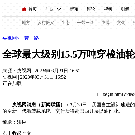
首页
时政
新闻
评论
视频
财经
人民领袖习近平
直播
海外频道
片库
iPanda
栏目大全
联播+
English
中国领导人
节目单
Монгол
听音
央视快评
微视频
习
地方
乡村振兴
生态
一带一路
央博
文化
一带一路
央视网
>
一带一路
总台春晚
网络春晚
共产党员网
秧纪录
全球最大级别15.5万吨穿梭油
新闻
国内
国际
评论
经济
军事
来源：央视网 | 2023年03月31日 16:52
央视网 | 2023年03月31日 16:52
人民领袖习近平
联播+
热解读
天天学习
正在加载
视频
小央视频
小央直播
直播中国
熊猫
[!--begin:htmlVide
央视网消息
（新闻联播）：
3月30日，我国自主设计建造
现场
前线
比划
快看
蓝海中国
新兵
的全新一代艏装载系统，交付后将赴巴西开展提油作业。
体育
直播
竞猜
2026年世界杯
2026年
编辑：洪琳
VIP会员
CCTV奥林匹克频道
生活体育大会
点击收起全文