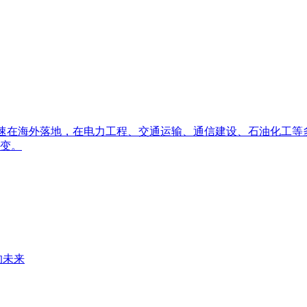
央博
非遗
文化
旅游
科普
健康
乐龄
阅读
云起
超级工厂
智敬中国
全民健康
颜选攻略
海洋
出去”加速在海外落地，在电力工程、交通运输、通信建设、石油化
热播榜
总台企业白名单
变。
的未来