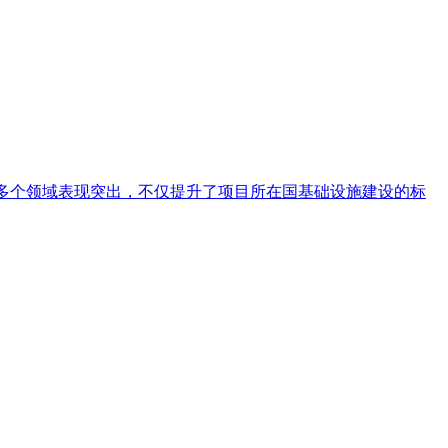
艺术
汽车
数智
5G
产业+
时尚
天气
才艺
网展
央央好物
工等多个领域表现突出，不仅提升了项目所在国基础设施建设的标