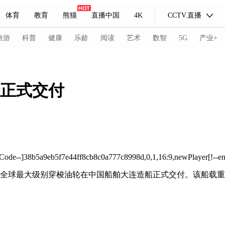
体育
教育
熊猫
直播中国
4K
CCTV.直播
式妙语
主持人
下载央视影音
热解读
天天学习
旅游
科普
健康
乐龄
阅读
艺术
数智
5G
产业+
纪录片网
国家大剧院
大型活动
轮正式交付
科技
法治
文娱
人物
公益
图片
习式妙语
央视快评
央视网评
光华锐评
锋面
频道
VR/AR
4K专区
全景新闻
oCode--]38b5a9eb5f7e44ff8cb8c0a777c8998d,0,1,16:9,newPlayer[!--e
的全球最大级别穿梭油轮在中国船舶大连造船正式交付。该船载重
请入列
人生第一次
人生第二次
冬奥会
CBA
NBA
中超
国足
国际足球
网球
综
体育江湖
文化体育
冰雪道路
足球道路