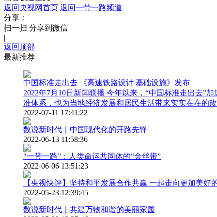
返回央视网首页
返回一带一路频道
财经
教育
乡村振兴
生态环境
一带一路
分享：
扫一扫 分享到微信
大国智造
大国展会
大国保险
云顶对话
|
返回顶部
最新推荐
中国标准走出去 《高速铁路设计 基础设施》发布
2022年7月10日新闻联播 今年以来，“中国标准走
CCTV.节目官网
直播
节目单
栏目
片库
准体系，也为当地经济发展和居民生活带来实实在在的改
2022-07-11 17:41:22
数说新时代｜中国现代化的开路先锋
2022-06-13 11:58:36
“一带一路”：人类命运共同体的“金丝带”
2022-06-06 13:51:23
【央视快评】坚持和平发展合作共赢 一起走向更加美好
2022-05-23 12:39:45
数说新时代｜共建万物和谐的美丽家园