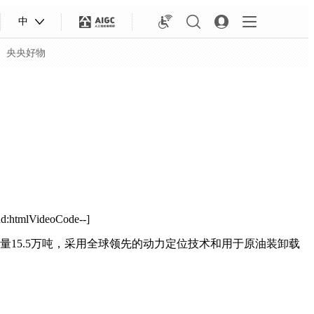
中
央央好物
nd:htmlVideoCode--]
量15.5万吨，采用全球领先的动力定位技术和用于原油装卸载
合体育
亚冬会