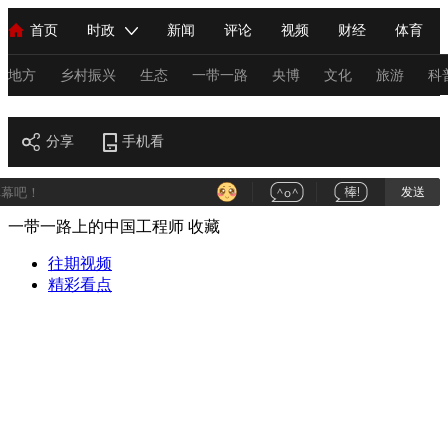
首页
时政
新闻
评论
视频
财经
体育
人民领袖习近平
直播
海外频道
片库
iPanda
栏目大全
联播+
English
中国领导人
节目单
Монгол
听音
央视快评
微视频
习式妙语
主持人
地方
乡村振兴
生态
一带一路
央博
文化
旅游
科
一带一路
总台春晚
分享
手机看
网络春晚
共产党员网
秧纪录
纪录片网
发送
一带一路上的中国工程师
收藏
新闻
国内
国际
评论
经济
军事
科技
法
人民领袖习近平
往期视频
联播+
热解读
天天学习
习式妙语
精彩看点
视频
小央视频
小央直播
直播中国
熊猫频道
V
现场
前线
比划
快看
蓝海中国
新兵请入列
体育
直播
竞猜
2026年世界杯
2026年冬奥会
C
VIP会员
CCTV奥林匹克频道
生活体育大会
体育江湖