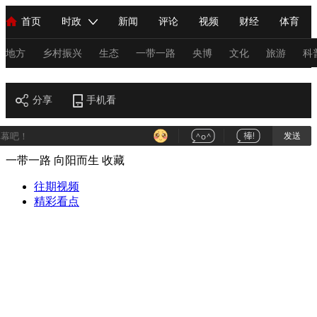
首页
时政
新闻
评论
视频
财经
体育
人民领袖习近平
直播
海外频道
片库
iPanda
栏目大全
联播+
English
中国领导人
节目单
Монгол
听音
央视快评
微视频
习式妙语
主持人
地方
乡村振兴
生态
一带一路
央博
文化
旅游
科
一带一路
总台春晚
分享
手机看
网络春晚
共产党员网
秧纪录
纪录片网
发送
一带一路 向阳而生
收藏
新闻
国内
国际
评论
经济
军事
科技
法
人民领袖习近平
往期视频
联播+
热解读
天天学习
习式妙语
精彩看点
视频
小央视频
小央直播
直播中国
熊猫频道
V
现场
前线
比划
快看
蓝海中国
新兵请入列
体育
直播
竞猜
2026年世界杯
2026年冬奥会
C
VIP会员
CCTV奥林匹克频道
生活体育大会
体育江湖